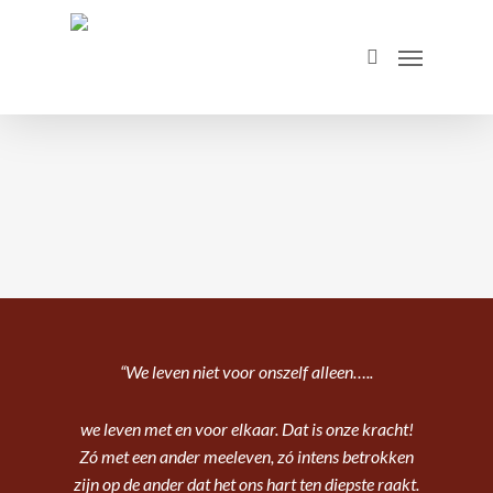
Skip
to
Menu
search
main
content
“We leven niet voor onszelf alleen…..
we leven met en voor elkaar. Dat is onze kracht!
Zó met een ander meeleven, zó intens betrokken
zijn op de ander dat het ons hart ten diepste raakt.