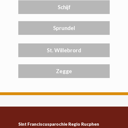
Schijf
Sprundel
St. Willebrord
Zegge
Sint Franciscusparochie Regio Rucphen