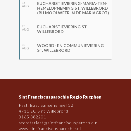
16
EUCHARISTIEVIERING-MARIA-TEN-
AUG
HEMELOPNEMING ST. WILLEBRORD
(BIJ MOOI WEER IN DE MARIAGROT)
23
EUCHARISTIEVIERING ST.
AUG
WILLEBRORD
30
WOORD- EN COMMUNIEVIERING
AUG
ST. WILLEBRORD
Sint Franciscusparochie Regio Rucphen
Past. Bastiaansensingel 32
4711 EC Sint Willebrord
0165 382201
secretariaat@sintfranciscusparochie.nl
www.sintfranciscusparochie.nl