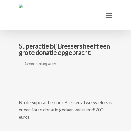
Skip
to
Menu
search
main
content
Superactie bij Bressers heeft een
grote donatie opgebracht:
Geen categorie
Na de Superactie door Bressers Tweewielers is
er een forse donatie gedaan van ruim €700
euro!