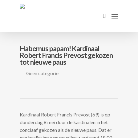
Skip
to
Menu
search
main
content
Habemus papam! Kardinaal
Robert Francis Prevost gekozen
tot nieuwe paus
Geen categorie
Kardinaal Robert Francis Prevost (69) is op
donderdag 8 mei door de kardinalen in het
conclaaf gekozen als de nieuwe paus. Dat er
een beslissing was gevallen werd rond 18.00