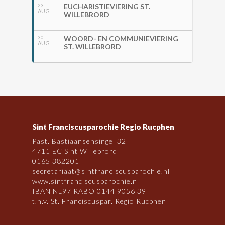
23
EUCHARISTIEVIERING ST.
AUG
WILLEBRORD
30
WOORD- EN COMMUNIEVIERING
AUG
ST. WILLEBRORD
Sint Franciscusparochie Regio Rucphen
Past. Bastiaansensingel 32
4711 EC Sint Willebrord
0165 382201
secretariaat@sintfranciscusparochie.nl
www.sintfranciscusparochie.nl
IBAN NL97 RABO 0144 9056 39
t.n.v. St. Franciscuspar. Regio Rucphen