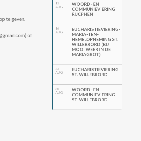
15
WOORD- EN
AUG
COMMUNIEVIERING
RUCPHEN
 op te geven.
16
EUCHARISTIEVIERING-
AUG
MARIA-TEN-
t@gmail.com) of
HEMELOPNEMING ST.
WILLEBRORD (BIJ
MOOI WEER IN DE
MARIAGROT)
23
EUCHARISTIEVIERING
AUG
ST. WILLEBRORD
30
WOORD- EN
AUG
COMMUNIEVIERING
ST. WILLEBRORD