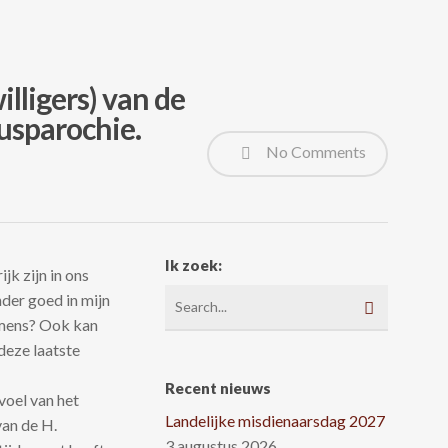
lligers) van de
cusparochie.
No Comments
Ik zoek:
jk zijn in ons
nder goed in mijn
emens? Ook kan
deze laatste
Recent nieuws
voel van het
Landelijke misdienaarsdag 2027
van de H.
3 augustus 2026