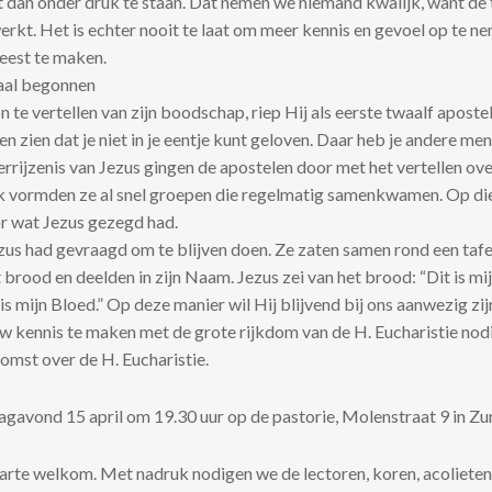
 dan onder druk te staan. Dat nemen we niemand kwalijk, want de 
rkt. Het is echter nooit te laat om meer kennis en gevoel op te n
feest te maken.
maal begonnen
 te vertellen van zijn boodschap, riep Hij als eerste twaalf apostel
n zien dat je niet in je eentje kunt geloven. Daar heb je andere me
rrijzenis van Jezus gingen de apostelen door met het vertellen ove
k vormden ze al snel groepen die regelmatig samenkwamen. Op di
r wat Jezus gezegd had.
us had gevraagd om te blijven doen. Ze zaten samen rond een tafe
brood en deelden in zijn Naam. Jezus zei van het brood: “Dit is mij
 is mijn Bloed.” Op deze manier wil Hij blijvend bij ons aanwezig zij
 kennis te maken met de grote rijkdom van de H. Eucharistie nodi
omst over de H. Eucharistie.
agavond 15 april om 19.30 uur op de pastorie, Molenstraat 9 in Zu
harte welkom. Met nadruk nodigen we de lectoren, koren, acolieten