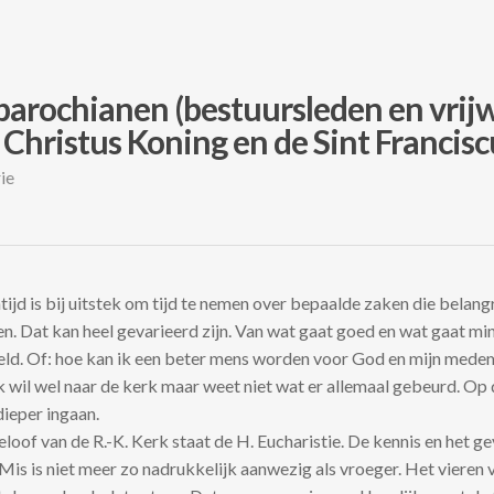
parochianen (bestuursleden en vrijwi
 Christus Koning en de Sint Francis
ie
jd is bij uitstek om tijd te nemen over bepaalde zaken die belangri
en. Dat kan heel gevarieerd zijn. Van wat gaat goed en wat gaat mi
eeld. Of: hoe kan ik een beter mens worden voor God en mijn med
ik wil wel naar de kerk maar weet niet wat er allemaal gebeurd. Op 
dieper ingaan.
eloof van de R.-K. Kerk staat de H. Eucharistie. De kennis en het ge
 Mis is niet meer zo nadrukkelijk aanwezig als vroeger. Het vieren 