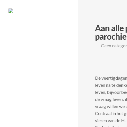
Skip
to
main
content
Aan alle 
parochie
Geen categor
De veertigdagenti
leven na te denk
leven, bijvoorb
de vraag leven: 
vraag willen we 
Centraal in het g
vieren van de H.