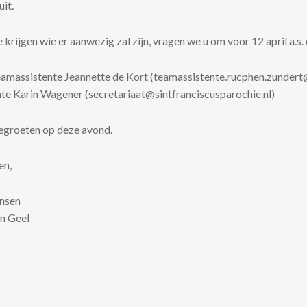
uit.
krijgen wie er aanwezig zal zijn, vragen we u om voor 12 april a.s.
teamassistente Jeannette de Kort (teamassistente.rucphen.zunder
te Karin Wagener (secretariaat@sintfranciscusparochie.nl)
begroeten op deze avond.
en,
nsen
n Geel