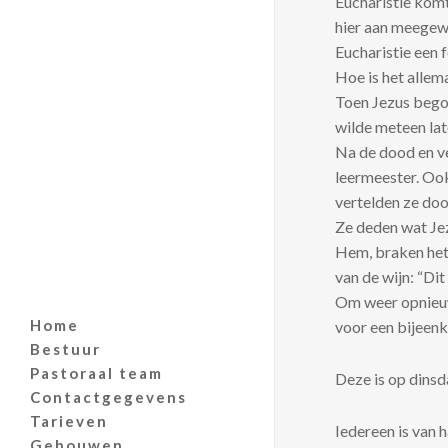
Eucharistie komt
hier aan meegewe
Eucharistie een 
Hoe is het alle
Toen Jezus begon
wilde meteen late
Na de dood en ve
leermeester. Oo
vertelden ze doo
Ze deden wat Jez
Hem, braken het 
van de wijn: “Dit
Om weer opnieuw
Home
voor een bijeenk
Bestuur
Pastoraal team
Deze is op dinsd
Contactgegevens
Tarieven
Iedereen is van 
Gebouwen