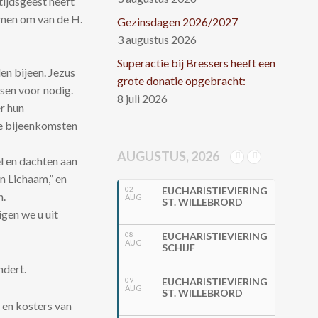
tijdsgeest heeft
emen om van de H.
Gezinsdagen 2026/2027
3 augustus 2026
Superactie bij Bressers heeft een
en bijeen. Jezus
grote donatie opgebracht:
nsen voor nodig.
8 juli 2026
r hun
e bijeenkomsten
AUGUSTUS, 2026
l en dachten aan
n Lichaam,” en
02
EUCHARISTIEVIERING
n.
AUG
ST. WILLEBRORD
gen we u uit
08
EUCHARISTIEVIERING
AUG
SCHIJF
ndert.
09
EUCHARISTIEVIERING
AUG
ST. WILLEBRORD
 en kosters van