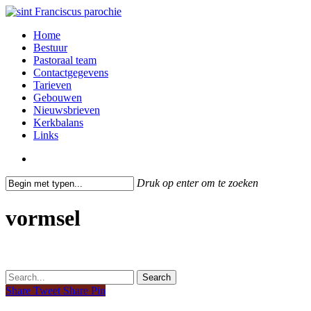
Skip
to
search
Menu
Home
main
Bestuur
content
Pastoraal team
Contactgegevens
Tarieven
Gebouwen
Nieuwsbrieven
Kerkbalans
Links
search
Druk op enter om te zoeken
Close
Search
vormsel
Search
Share
Tweet
Share
Pin