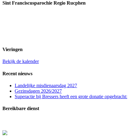
Sint Franciscusparochie Regio Rucphen
Past. Bastiaansensingel 32
4711 EC Sint Willebrord
0165 382201
secretariaat@sintfranciscusparochie.nl
www.sintfranciscusparochie.nl
IBAN NL97 RABO 0144 9056 39
t.n.v. St. Franciscuspar. Regio Rucphen
Vieringen
Bekijk de kalender
Recent nieuws
Landelijke misdienaarsdag 2027
Gezinsdagen 2026/2027
Superactie bij Bressers heeft een grote donatie opgebracht:
Bereikbare dienst
In zeer dringende gevallen (melden overlijden, ernstig zieken of crisissituaties) kunt u con