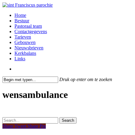
Skip
to
search
Menu
Home
main
Bestuur
content
Pastoraal team
Contactgegevens
Tarieven
Gebouwen
Nieuwsbrieven
Kerkbalans
Links
search
Druk op enter om te zoeken
Close
Search
wensambulance
Search
Share
Tweet
Share
Pin