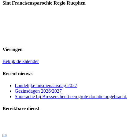
Sint Franciscusparochie Regio Rucphen
Past. Bastiaansensingel 32
4711 EC Sint Willebrord
0165 382201
secretariaat@sintfranciscusparochie.nl
www.sintfranciscusparochie.nl
IBAN NL97 RABO 0144 9056 39
t.n.v. St. Franciscuspar. Regio Rucphen
Vieringen
Bekijk de kalender
Recent nieuws
Landelijke misdienaarsdag 2027
Gezinsdagen 2026/2027
Superactie bij Bressers heeft een grote donatie opgebracht:
Bereikbare dienst
In zeer dringende gevallen (melden overlijden, ernstig zieken of crisissituaties) kunt u
contact opnemen met de bereikbare dienst: telefoon
06-20515729
.