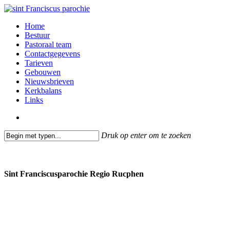
Skip
to
search
Menu
Home
main
Bestuur
content
Pastoraal team
Contactgegevens
Tarieven
Gebouwen
Nieuwsbrieven
Kerkbalans
Links
search
Druk op enter om te zoeken
Close
Search
Sint Franciscusparochie Regio Rucphen
Past. Bastiaansensingel 32
4711 EC Sint Willebrord
0165 382201
secretariaat@sintfranciscusparochie.nl
www.sintfranciscusparochie.nl
IBAN NL97 RABO 0144 9056 39