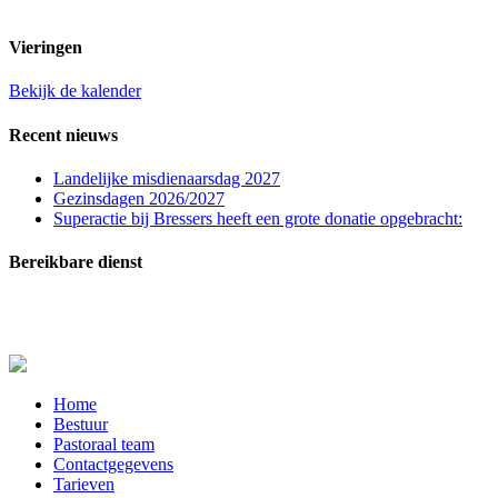
t.n.v. St. Franciscuspar. Regio Rucphen
Vieringen
Bekijk de kalender
Recent nieuws
Landelijke misdienaarsdag 2027
Gezinsdagen 2026/2027
Superactie bij Bressers heeft een grote donatie opgebracht:
Bereikbare dienst
In zeer dringende gevallen (melden overlijden, ernstig zieken of crisissituaties) kunt u
contact opnemen met de bereikbare dienst: telefoon
06-20515729
.
Close
Home
Menu
Bestuur
Pastoraal team
Contactgegevens
Tarieven