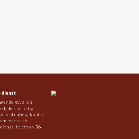
 dienst
ngende gevallen
rlijden, ernstig
risissituaties) kunt u
nemen met de
 dienst: telefoon
06-