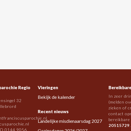
parochie Regio
Vieringen
Bereikbare
In zeer dri
Bekijk de kalender
ensingel 32
(melden ove
llebrord
zieken of c
Recent nieuws
contact op
ntfranciscusparochie.nl
bereikbare
Landelijke misdienaarsdag 2027
cusparochie.nl
20515729
.
O 0144 9056
Gezinsdagen 2026/2027