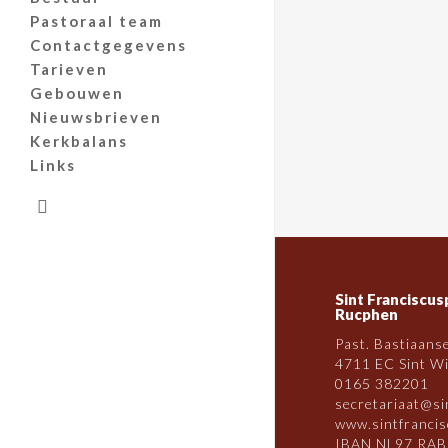
Pastoraal team
Contactgegevens
Tarieven
Gebouwen
Nieuwsbrieven
Kerkbalans
Links
search
Sint Franciscus
Rucphen
Past. Bastiaans
4711 EC Sint Wi
0165 382201
secretariaat@si
www.sintfrancis
IBAN NL97 RAB