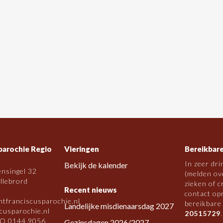
parochie Regio
Vieringen
Bereikbare
In zeer dri
Bekijk de kalender
ensingel 32
(melden ove
llebrord
zieken of c
Recent nieuws
contact op
ntfranciscusparochie.nl
bereikbare
Landelijke misdienaarsdag 2027
cusparochie.nl
20515729
.
O 0144 9056
Gezinsdagen 2026/2027