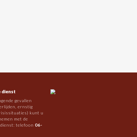
 dienst
ngende gevallen
rlijden, ernstig
risissituaties) kunt u
nemen met de
 dienst: telefoon
06-