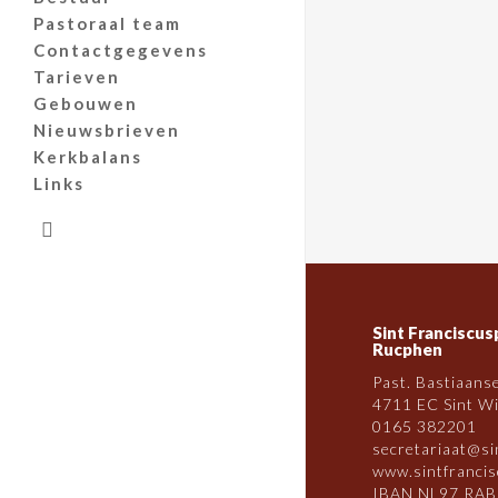
Pastoraal team
Contactgegevens
Tarieven
Gebouwen
Nieuwsbrieven
Kerkbalans
Links
search
Sint Franciscus
Rucphen
Past. Bastiaans
4711 EC Sint Wi
0165 382201
secretariaat@si
www.sintfrancis
IBAN NL97 RAB