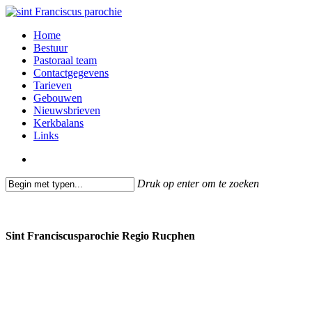
Skip
to
search
Menu
Home
main
Bestuur
content
Pastoraal team
Contactgegevens
Tarieven
Gebouwen
Nieuwsbrieven
Kerkbalans
Links
search
Druk op enter om te zoeken
Close
Search
Sint Franciscusparochie Regio Rucphen
Past. Bastiaansensingel 32
4711 EC Sint Willebrord
0165 382201
secretariaat@sintfranciscusparochie.nl
www.sintfranciscusparochie.nl
IBAN NL97 RABO 0144 9056 39