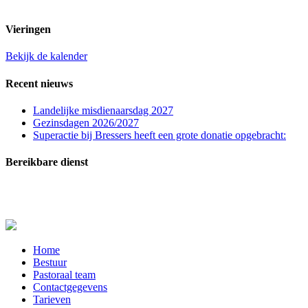
t.n.v. St. Franciscuspar. Regio Rucphen
Vieringen
Bekijk de kalender
Recent nieuws
Landelijke misdienaarsdag 2027
Gezinsdagen 2026/2027
Superactie bij Bressers heeft een grote donatie opgebracht:
Bereikbare dienst
In zeer dringende gevallen (melden overlijden, ernstig zieken of crisissituaties) kunt u
contact opnemen met de bereikbare dienst: telefoon
06-20515729
.
Close
Home
Menu
Bestuur
Pastoraal team
Contactgegevens
Tarieven