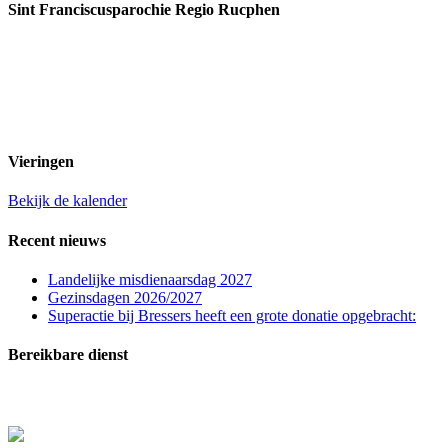
Sint Franciscusparochie Regio Rucphen
Past. Bastiaansensingel 32
4711 EC Sint Willebrord
0165 382201
secretariaat@sintfranciscusparochie.nl
www.sintfranciscusparochie.nl
IBAN NL97 RABO 0144 9056 39
t.n.v. St. Franciscuspar. Regio Rucphen
Vieringen
Bekijk de kalender
Recent nieuws
Landelijke misdienaarsdag 2027
Gezinsdagen 2026/2027
Superactie bij Bressers heeft een grote donatie opgebracht:
Bereikbare dienst
In zeer dringende gevallen (melden overlijden, ernstig zieken of crisissituaties) kunt u con