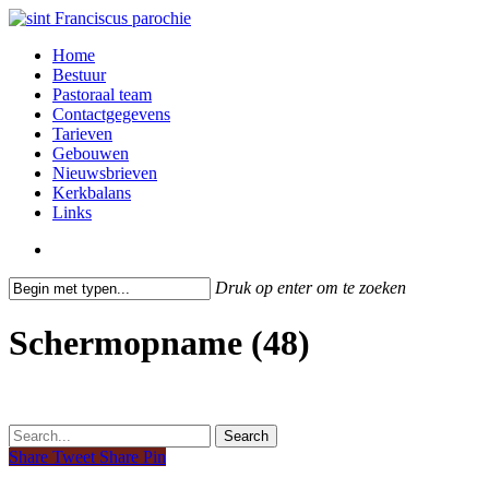
Skip
to
search
Menu
Home
main
Bestuur
content
Pastoraal team
Contactgegevens
Tarieven
Gebouwen
Nieuwsbrieven
Kerkbalans
Links
search
Druk op enter om te zoeken
Close
Search
Schermopname (48)
Search
Share
Tweet
Share
Pin