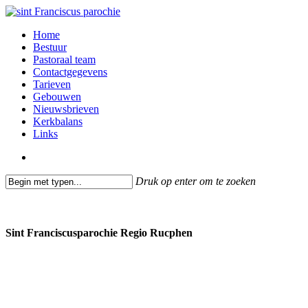
Skip
to
search
Menu
Home
main
Bestuur
content
Pastoraal team
Contactgegevens
Tarieven
Gebouwen
Nieuwsbrieven
Kerkbalans
Links
search
Druk op enter om te zoeken
Close
Search
Sint Franciscusparochie Regio Rucphen
Past. Bastiaansensingel 32
4711 EC Sint Willebrord
0165 382201
secretariaat@sintfranciscusparochie.nl
www.sintfranciscusparochie.nl
IBAN NL97 RABO 0144 9056 39