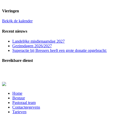
t.n.v. St. Franciscuspar. Regio Rucphen
Vieringen
Bekijk de kalender
Recent nieuws
Landelijke misdienaarsdag 2027
Gezinsdagen 2026/2027
Superactie bij Bressers heeft een grote donatie opgebracht:
Bereikbare dienst
In zeer dringende gevallen (melden overlijden, ernstig zieken of crisissituaties) kunt u
contact opnemen met de bereikbare dienst: telefoon
06-20515729
.
Close
Home
Menu
Bestuur
Pastoraal team
Contactgegevens
Tarieven