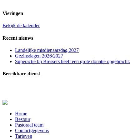
t.n.v. St. Franciscuspar. Regio Rucphen
Vieringen
Bekijk de kalender
Recent nieuws
Landelijke misdienaarsdag 2027
Gezinsdagen 2026/2027
Superactie bij Bressers heeft een grote donatie opgebracht:
Bereikbare dienst
In zeer dringende gevallen (melden overlijden, ernstig zieken of crisissituaties) kunt u
contact opnemen met de bereikbare dienst: telefoon
06-20515729
.
Close
Home
Menu
Bestuur
Pastoraal team
Contactgegevens
Tarieven