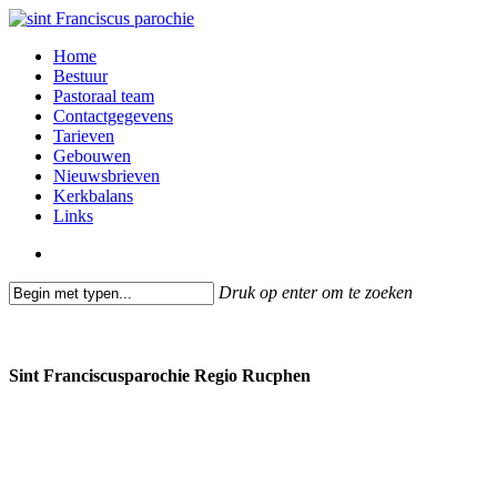
Skip
to
search
Menu
Home
main
Bestuur
content
Pastoraal team
Contactgegevens
Tarieven
Gebouwen
Nieuwsbrieven
Kerkbalans
Links
search
Druk op enter om te zoeken
Close
Search
Sint Franciscusparochie Regio Rucphen
Past. Bastiaansensingel 32
4711 EC Sint Willebrord
0165 382201
secretariaat@sintfranciscusparochie.nl
www.sintfranciscusparochie.nl
IBAN NL97 RABO 0144 9056 39