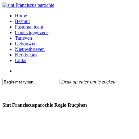
Skip
to
search
Menu
Home
main
Bestuur
content
Pastoraal team
Contactgegevens
Tarieven
Gebouwen
Nieuwsbrieven
Kerkbalans
Links
search
Druk op enter om te zoeken
Close
Search
Sint Franciscusparochie Regio Rucphen
Past. Bastiaansensingel 32
4711 EC Sint Willebrord
0165 382201
secretariaat@sintfranciscusparochie.nl
www.sintfranciscusparochie.nl
IBAN NL97 RABO 0144 9056 39