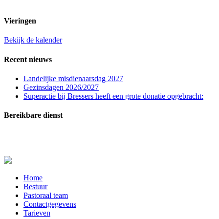
t.n.v. St. Franciscuspar. Regio Rucphen
Vieringen
Bekijk de kalender
Recent nieuws
Landelijke misdienaarsdag 2027
Gezinsdagen 2026/2027
Superactie bij Bressers heeft een grote donatie opgebracht:
Bereikbare dienst
In zeer dringende gevallen (melden overlijden, ernstig zieken of crisissituaties) kunt u
contact opnemen met de bereikbare dienst: telefoon
06-20515729
.
Close
Home
Menu
Bestuur
Pastoraal team
Contactgegevens
Tarieven