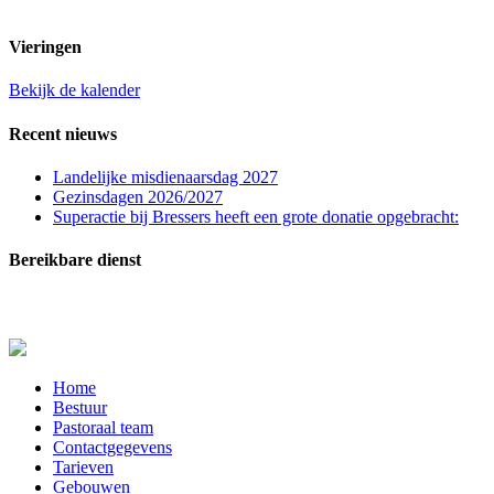
t.n.v. St. Franciscuspar. Regio Rucphen
Vieringen
Bekijk de kalender
Recent nieuws
Landelijke misdienaarsdag 2027
Gezinsdagen 2026/2027
Superactie bij Bressers heeft een grote donatie opgebracht:
Bereikbare dienst
In zeer dringende gevallen (melden overlijden, ernstig zieken of crisissituaties) kunt u con
Close
Home
Menu
Bestuur
Pastoraal team
Contactgegevens
Tarieven
Gebouwen