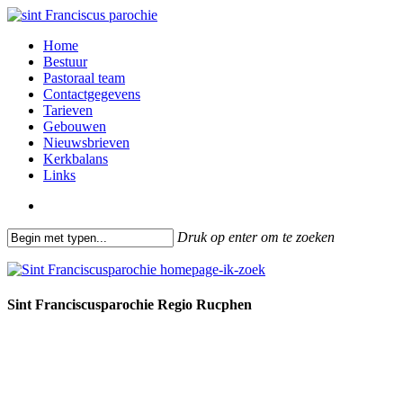
Skip
to
search
Menu
Home
main
Bestuur
content
Pastoraal team
Contactgegevens
Tarieven
Gebouwen
Nieuwsbrieven
Kerkbalans
Links
search
Druk op enter om te zoeken
Close
Search
Sint Franciscusparochie Regio Rucphen
Past. Bastiaansensingel 32
4711 EC Sint Willebrord
0165 382201
secretariaat@sintfranciscusparochie.nl
www.sintfranciscusparochie.nl
IBAN NL97 RABO 0144 9056 39