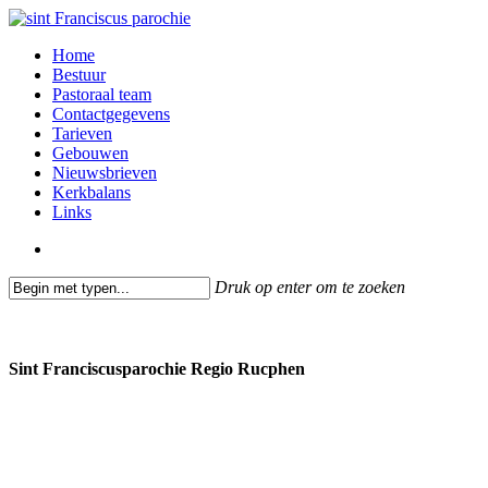
Skip
to
search
Menu
Home
main
Bestuur
content
Pastoraal team
Contactgegevens
Tarieven
Gebouwen
Nieuwsbrieven
Kerkbalans
Links
search
Druk op enter om te zoeken
Close
Search
Sint Franciscusparochie Regio Rucphen
Past. Bastiaansensingel 32
4711 EC Sint Willebrord
0165 382201
secretariaat@sintfranciscusparochie.nl
www.sintfranciscusparochie.nl
IBAN NL97 RABO 0144 9056 39