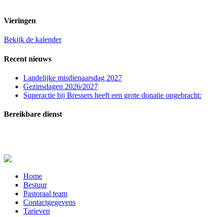
t.n.v. St. Franciscuspar. Regio Rucphen
Vieringen
Bekijk de kalender
Recent nieuws
Landelijke misdienaarsdag 2027
Gezinsdagen 2026/2027
Superactie bij Bressers heeft een grote donatie opgebracht:
Bereikbare dienst
In zeer dringende gevallen (melden overlijden, ernstig zieken of crisissituaties) kunt u
contact opnemen met de bereikbare dienst: telefoon
06-20515729
.
Close
Home
Menu
Bestuur
Pastoraal team
Contactgegevens
Tarieven