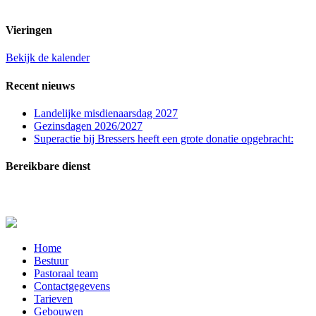
t.n.v. St. Franciscuspar. Regio Rucphen
Vieringen
Bekijk de kalender
Recent nieuws
Landelijke misdienaarsdag 2027
Gezinsdagen 2026/2027
Superactie bij Bressers heeft een grote donatie opgebracht:
Bereikbare dienst
In zeer dringende gevallen (melden overlijden, ernstig zieken of crisissituaties) kunt u con
Close
Home
Menu
Bestuur
Pastoraal team
Contactgegevens
Tarieven
Gebouwen