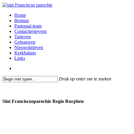
Skip
to
search
Menu
Home
main
Bestuur
content
Pastoraal team
Contactgegevens
Tarieven
Gebouwen
Nieuwsbrieven
Kerkbalans
Links
search
Druk op enter om te zoeken
Close
Search
Sint Franciscusparochie Regio Rucphen
Past. Bastiaansensingel 32
4711 EC Sint Willebrord
0165 382201
secretariaat@sintfranciscusparochie.nl
www.sintfranciscusparochie.nl
IBAN NL97 RABO 0144 9056 39