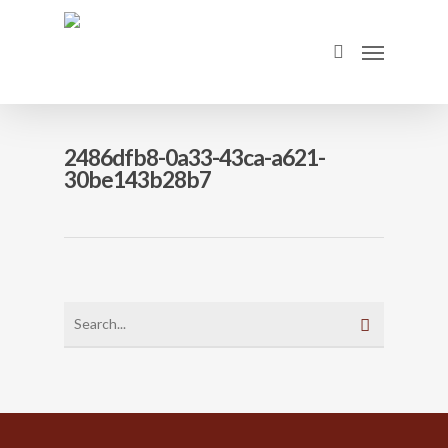
Skip
to
Menu
search
main
content
2486dfb8-0a33-43ca-a621-
30be143b28b7