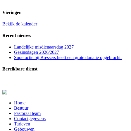
t.n.v. St. Franciscuspar. Regio Rucphen
Vieringen
Bekijk de kalender
Recent nieuws
Landelijke misdienaarsdag 2027
Gezinsdagen 2026/2027
Superactie bij Bressers heeft een grote donatie opgebracht:
Bereikbare dienst
In zeer dringende gevallen (melden overlijden, ernstig zieken of crisissituaties) kunt u con
Close
Home
Menu
Bestuur
Pastoraal team
Contactgegevens
Tarieven
Gebouwen