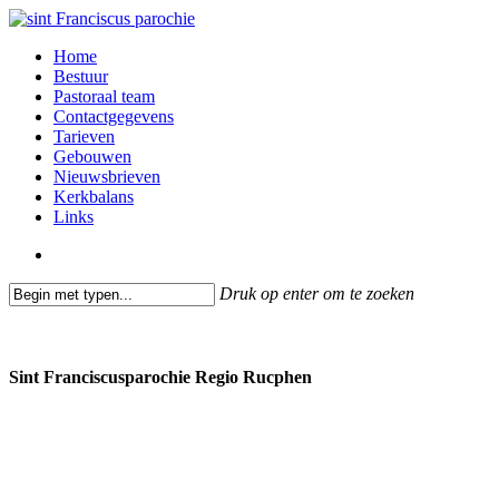
Skip
to
search
Menu
Home
main
Bestuur
content
Pastoraal team
Contactgegevens
Tarieven
Gebouwen
Nieuwsbrieven
Kerkbalans
Links
search
Druk op enter om te zoeken
Close
Search
Sint Franciscusparochie Regio Rucphen
Past. Bastiaansensingel 32
4711 EC Sint Willebrord
0165 382201
secretariaat@sintfranciscusparochie.nl
www.sintfranciscusparochie.nl
IBAN NL97 RABO 0144 9056 39