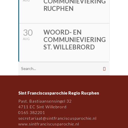
COMMUNIEVIERING
AUG
RUCPHEN
30
WOORD- EN
COMMUNIEVIERING
AUG
ST. WILLEBRORD
Sint Franciscusparochie Regio Rucphen
Past. Bastiaansensingel 32
4711 EC Sint Willebrord
0165 382201
secretariaat@sintfranciscusparochie.nl
www.sintfranciscusparochie.nl