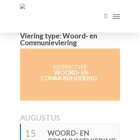
Skip
to
Menu
search
main
content
Viering type: Woord- en
Communieviering
VIERING TYPE
WOORD- EN
COMMUNIEVIERING
AUGUSTUS
15
WOORD- EN