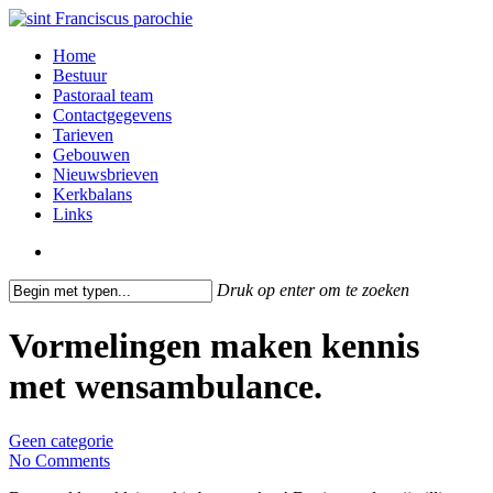
Skip
to
search
Menu
Home
main
Bestuur
content
Pastoraal team
Contactgegevens
Tarieven
Gebouwen
Nieuwsbrieven
Kerkbalans
Links
search
Druk op enter om te zoeken
Close
Search
Vormelingen maken kennis
met wensambulance.
Geen categorie
No Comments