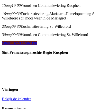
15
aug
19:00
Woord- en Communieviering Rucphen
16
aug
09:30
Eucharistieviering-Maria-ten-Hemelopneming St.
Willebrord (bij mooi weer in de Mariagrot)
23
aug
09:30
Eucharistieviering St. Willebrord
30
aug
09:30
Woord- en Communieviering St. Willebrord
Share
Tweet
Share
Pin
Sint Franciscusparochie Regio Rucphen
Past. Bastiaansensingel 32
4711 EC Sint Willebrord
0165 382201
secretariaat@sintfranciscusparochie.nl
www.sintfranciscusparochie.nl
IBAN NL97 RABO 0144 9056 39
t.n.v. St. Franciscuspar. Regio Rucphen
Vieringen
Bekijk de kalender
Recent nieuws