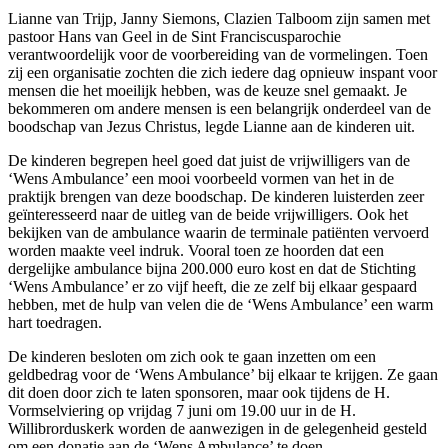
Lianne van Trijp, Janny Siemons, Clazien Talboom zijn samen met
pastoor Hans van Geel in de Sint Franciscusparochie
verantwoordelijk voor de voorbereiding van de vormelingen. Toen
zij een organisatie zochten die zich iedere dag opnieuw inspant voor
mensen die het moeilijk hebben, was de keuze snel gemaakt. Je
bekommeren om andere mensen is een belangrijk onderdeel van de
boodschap van Jezus Christus, legde Lianne aan de kinderen uit.
De kinderen begrepen heel goed dat juist de vrijwilligers van de
‘Wens Ambulance’ een mooi voorbeeld vormen van het in de
praktijk brengen van deze boodschap. De kinderen luisterden zeer
geïnteresseerd naar de uitleg van de beide vrijwilligers. Ook het
bekijken van de ambulance waarin de terminale patiënten vervoerd
worden maakte veel indruk. Vooral toen ze hoorden dat een
dergelijke ambulance bijna 200.000 euro kost en dat de Stichting
‘Wens Ambulance’ er zo vijf heeft, die ze zelf bij elkaar gespaard
hebben, met de hulp van velen die de ‘Wens Ambulance’ een warm
hart toedragen.
De kinderen besloten om zich ook te gaan inzetten om een
geldbedrag voor de ‘Wens Ambulance’ bij elkaar te krijgen. Ze gaan
dit doen door zich te laten sponsoren, maar ook tijdens de H.
Vormselviering op vrijdag 7 juni om 19.00 uur in de H.
Willibrorduskerk worden de aanwezigen in de gelegenheid gesteld
om een donatie aan de ‘Wens Ambulance’ te doen.