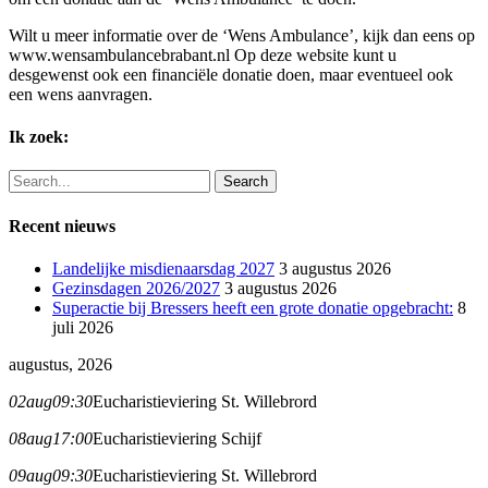
Wilt u meer informatie over de ‘Wens Ambulance’, kijk dan eens op
www.wensambulancebrabant.nl Op deze website kunt u
desgewenst ook een financiële donatie doen, maar eventueel ook
een wens aanvragen.
Ik zoek:
Search
Recent nieuws
Landelijke misdienaarsdag 2027
3 augustus 2026
Gezinsdagen 2026/2027
3 augustus 2026
Superactie bij Bressers heeft een grote donatie opgebracht:
8
juli 2026
augustus, 2026
02
aug
09:30
Eucharistieviering St. Willebrord
08
aug
17:00
Eucharistieviering Schijf
09
aug
09:30
Eucharistieviering St. Willebrord