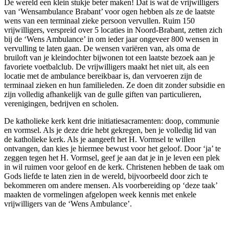
De wereld een klein stukje beter maken! Dat is wat de vrijwilligers
van ‘Wensambulance Brabant’ voor ogen hebben als ze de laatste
wens van een terminaal zieke persoon vervullen. Ruim 150
vrijwilligers, verspreid over 5 locaties in Noord-Brabant, zetten zich
bij de ‘Wens Ambulance’ in om ieder jaar ongeveer 800 wensen in
vervulling te laten gaan. De wensen variëren van, als oma de
bruiloft van je kleindochter bijwonen tot een laatste bezoek aan je
favoriete voetbalclub. De vrijwilligers maakt het niet uit, als een
locatie met de ambulance bereikbaar is, dan vervoeren zijn de
terminaal zieken en hun familieleden. Ze doen dit zonder subsidie en
zijn volledig afhankelijk van de gulle giften van particulieren,
verenigingen, bedrijven en scholen.
De katholieke kerk kent drie initiatiesacramenten: doop, communie
en vormsel. Als je deze drie hebt gekregen, ben je volledig lid van
de katholieke kerk. Als je aangeeft het H. Vormsel te willen
ontvangen, dan kies je hiermee bewust voor het geloof. Door ‘ja’ te
zeggen tegen het H. Vormsel, geef je aan dat je in je leven een plek
in wil ruimen voor geloof en de kerk. Christenen hebben de taak om
Gods liefde te laten zien in de wereld, bijvoorbeeld door zich te
bekommeren om andere mensen. Als voorbereiding op ‘deze taak’
maakten de vormelingen afgelopen week kennis met enkele
vrijwilligers van de ‘Wens Ambulance’.