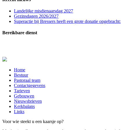
Landelijke misdienaarsdag 2027
Gezinsdagen 2026/2027
Superactie bij Bressers heeft een grote donatie opgebracht:
Bereikbare dienst
In zeer dringende gevallen (melden overlijden, ernstig zieken of crisissituaties) kunt u
contact opnemen met de bereikbare dienst: telefoon
06-20515729
.
Close
Home
Menu
Bestuur
Pastoraal team
Contactgegevens
Tarieven
Gebouwen
Nieuwsbrieven
Kerkbalans
Links
Voor wie steekt u een kaarsje op?