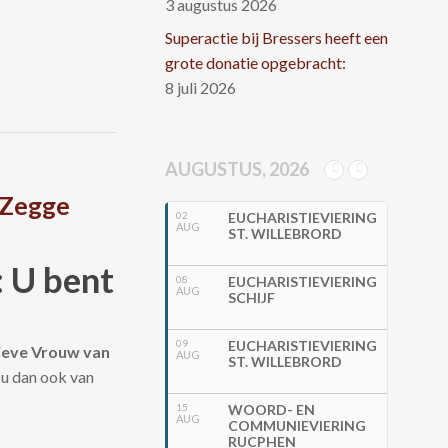
3 augustus 2026
Superactie bij Bressers heeft een
grote donatie opgebracht:
8 juli 2026
AUGUSTUS, 2026
 Zegge
02
EUCHARISTIEVIERING
AUG
ST. WILLEBRORD
 U bent
08
EUCHARISTIEVIERING
AUG
SCHIJF
09
EUCHARISTIEVIERING
ieve Vrouw van
AUG
ST. WILLEBRORD
 u dan ook van
15
WOORD- EN
AUG
COMMUNIEVIERING
RUCPHEN