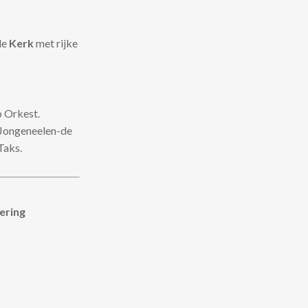
de
Kerk
met rijke
 Orkest.
Jongeneelen-de
Taks.
ering