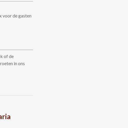
k
voor de gasten
ek of de
groeten in ons
aria