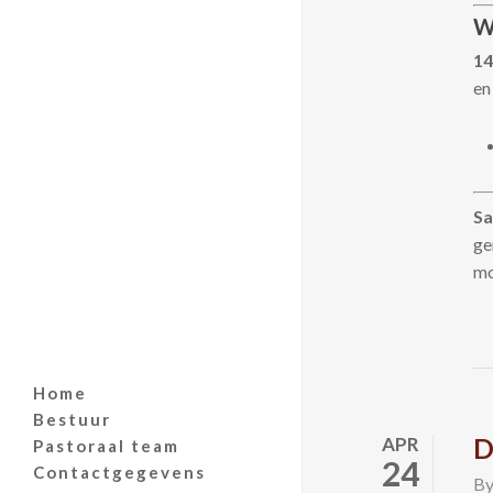
W
14
en
Sa
ge
mo
Home
Bestuur
D
APR
Pastoraal team
24
Contactgegevens
B