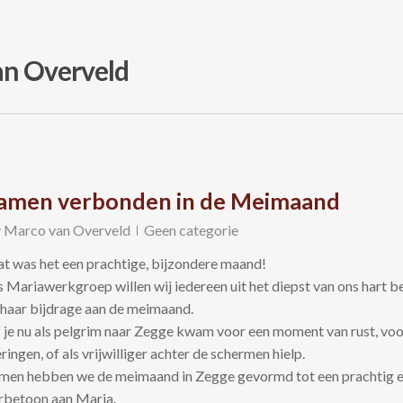
an Overveld
amen verbonden in de Meimaand
y
Marco van Overveld
Geen categorie
t was het een prachtige, bijzondere maand!
s Mariawerkgroep willen wij iedereen uit het diepst van ons hart b
 haar bijdrage aan de meimaand.
 je nu als pelgrim naar Zegge kwam voor een moment van rust, voo
eringen, of als vrijwilliger achter de schermen hielp.
men hebben we de meimaand in Zegge gevormd tot een prachtig 
rbetoon aan Maria.