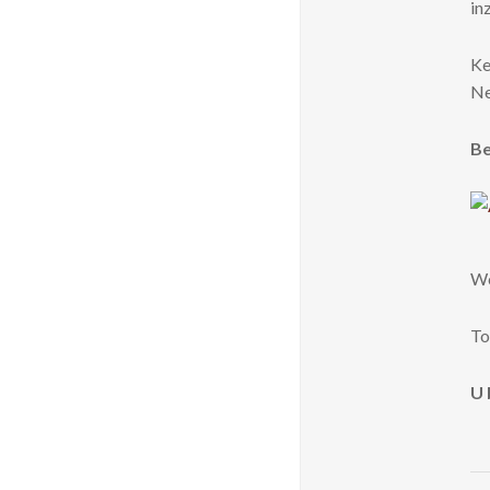
in
Ke
Ne
Be
We
To
U 