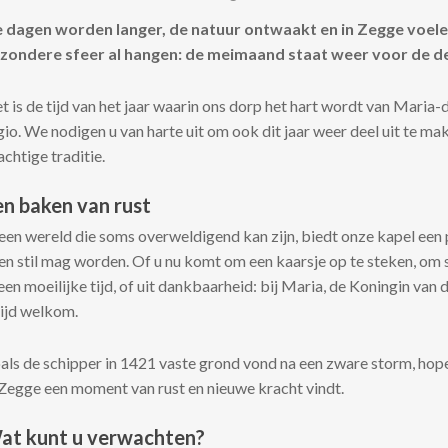
 dagen worden langer, de natuur ontwaakt en in Zegge voel
jzondere sfeer al hangen: de meimaand staat weer voor de d
t is de tijd van het jaar waarin ons dorp het hart wordt van Maria-
gio. We nodigen u van harte uit om ook dit jaar weer deel uit te ma
achtige traditie.
en baken van rust
 een wereld die soms overweldigend kan zijn, biedt onze kapel een 
en stil mag worden. Of u nu komt om een kaarsje op te steken, om 
 een moeilijke tijd, of uit dankbaarheid: bij Maria, de Koningin van 
tijd welkom.
als de schipper in 1421 vaste grond vond na een zware storm, hope
 Zegge een moment van rust en nieuwe kracht vindt.
at kunt u verwachten?