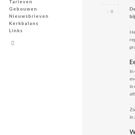
Tarieven
De
Gebouwen
0
Nieuwsbrieven
bi
Kerkbalans
Links
He
re
search
pr
E
In
ev
in
al
Zo
in
W