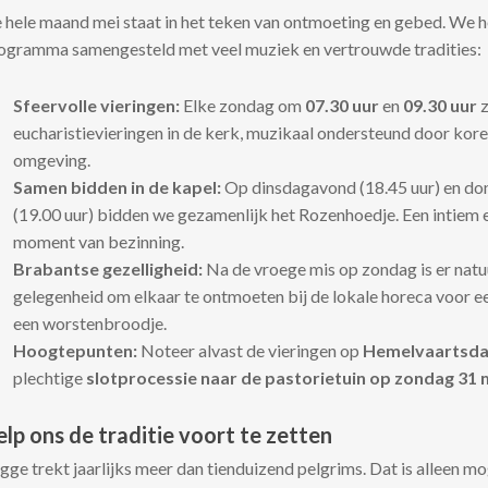
 hele maand mei staat in het teken van ontmoeting en gebed. We h
ogramma samengesteld met veel muziek en vertrouwde tradities:
Sfeervolle vieringen:
Elke zondag om
07.30 uur
en
09.30 uur
z
eucharistievieringen in de kerk, muzikaal ondersteund door kore
omgeving.
Samen bidden in de kapel:
Op dinsdagavond (18.45 uur) en d
(19.00 uur) bidden we gezamenlijk het Rozenhoedje. Een intiem 
moment van bezinning.
Brabantse gezelligheid:
Na de vroege mis op zondag is er natu
gelegenheid om elkaar te ontmoeten bij de lokale horeca voor e
een worstenbroodje.
Hoogtepunten:
Noteer alvast de vieringen op
Hemelvaartsdag
plechtige
slotprocessie naar de pastorietuin op zondag 31 
lp ons de traditie voort te zetten
gge trekt jaarlijks meer dan tienduizend pelgrims. Dat is alleen mo