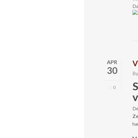
Da
V
APR
30
B
S
0
v
De
Z
ha