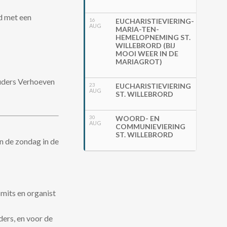
d met een
16
EUCHARISTIEVIERING-
AUG
MARIA-TEN-
HEMELOPNEMING ST.
WILLEBRORD (BIJ
MOOI WEER IN DE
MARIAGROT)
ouders Verhoeven
23
EUCHARISTIEVIERING
AUG
ST. WILLEBRORD
30
WOORD- EN
AUG
COMMUNIEVIERING
ST. WILLEBRORD
n de zondag in de
mits en organist
ers, en voor de