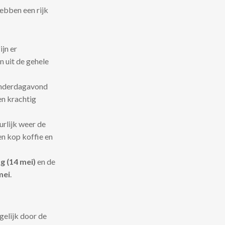
ebben een rijk
ijn er
n uit de gehele
onderdagavond
en krachtig
urlijk weer de
en kop koffie en
 (14 mei)
en de
mei
.
gelijk door de