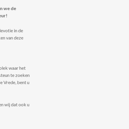
en we de
eur!
devotie in de
ken van deze
plek waar het
steun te zoeken
de Vrede, bent u
n wij dat ook u