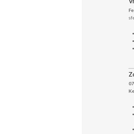
Vr
Fe
sf
Z
07
Ke