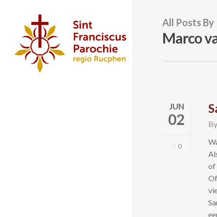
Skip
to
All Posts By
main
Marco v
content
S
JUN
02
B
Wa
0
Al
of
Of
vi
Sa
ee