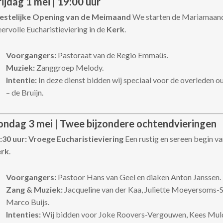
ijdag 1 mei | 19:00 uur
estelijke Opening van de Meimaand
We starten de Mariamaan
eervolle Eucharistieviering in de
Kerk
.
Voorgangers:
Pastoraat van de Regio Emmaüs.
Muziek:
Zanggroep Melody.
Intentie:
In deze dienst bidden wij speciaal voor de overleden 
– de Bruijn.
ondag 3 mei | Twee bijzondere ochtendvieringen
:30 uur: Vroege Eucharistieviering
Een rustig en sereen begin va
rk
.
Voorgangers:
Pastoor Hans van Geel en diaken Anton Janssen.
Zang & Muziek:
Jacqueline van der Kaa, Juliette Moeyersoms-S
Marco Buijs.
Intenties:
Wij bidden voor Joke Roovers-Vergouwen, Kees Muld