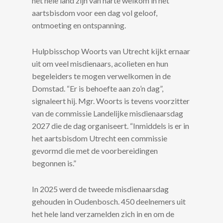
het hele land zijn van harte welkom in het
aartsbisdom voor een dag vol geloof,
ontmoeting en ontspanning.
Hulpbisschop Woorts van Utrecht kijkt ernaar
uit om veel misdienaars, acolieten en hun
begeleiders te mogen verwelkomen in de
Domstad. “Er is behoefte aan zo’n dag”,
signaleert hij. Mgr. Woorts is tevens voorzitter
van de commissie Landelijke misdienaarsdag
2027 die de dag organiseert. “Inmiddels is er in
het aartsbisdom Utrecht een commissie
gevormd die met de voorbereidingen
begonnen is.”
In 2025 werd de tweede misdienaarsdag
gehouden in Oudenbosch. 450 deelnemers uit
het hele land verzamelden zich in en om de